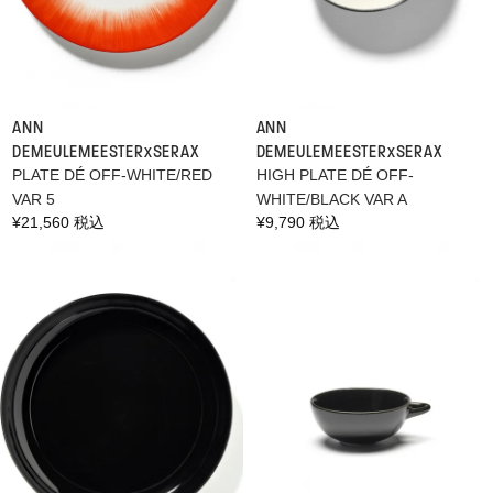
ANN
ANN
DEMEULEMEESTER×SERAX
DEMEULEMEESTER×SERAX
PLATE DÉ OFF-WHITE/RED
HIGH PLATE DÉ OFF-
VAR 5
WHITE/BLACK VAR A
通
¥21,560 税込
通
¥9,790 税込
常
常
価
価
格
格