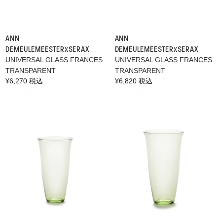
ANN
ANN
DEMEULEMEESTER×SERAX
DEMEULEMEESTER×SERAX
UNIVERSAL GLASS FRANCES
UNIVERSAL GLASS FRANCES
TRANSPARENT
TRANSPARENT
通
¥6,270 税込
通
¥6,820 税込
常
常
価
価
格
格