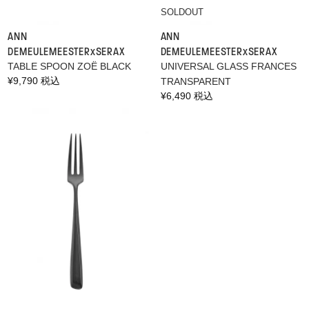
SOLDOUT
ANN
ANN
DEMEULEMEESTER×SERAX
DEMEULEMEESTER×SERAX
TABLE SPOON ZOË BLACK
UNIVERSAL GLASS FRANCES
通
¥9,790 税込
TRANSPARENT
常
通
¥6,490 税込
価
常
格
価
格