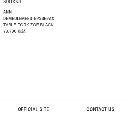
SOLDOUT
ANN
DEMEULEMEESTER×SERAX
TABLE FORK ZOË BLACK
通
¥9,790 税込
常
価
格
OFFICIAL SITE
CONTACT US