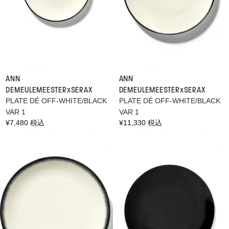
ANN
ANN
DEMEULEMEESTER×SERAX
DEMEULEMEESTER×SERAX
PLATE DÉ OFF-WHITE/BLACK
PLATE DÉ OFF-WHITE/BLACK
VAR 1
VAR 1
通
¥7,480 税込
通
¥11,330 税込
常
常
価
価
格
格