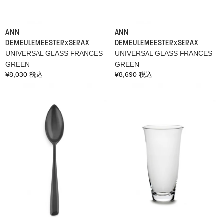
ANN
ANN
DEMEULEMEESTER×SERAX
DEMEULEMEESTER×SERAX
UNIVERSAL GLASS FRANCES
UNIVERSAL GLASS FRANCES
GREEN
GREEN
通
¥8,030 税込
通
¥8,690 税込
常
常
価
価
格
格