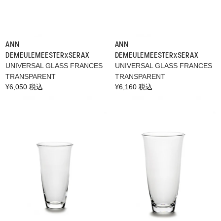
LOGIN
SEARCH
ANN
ANN
DEMEULEMEESTER×SERAX
DEMEULEMEESTER×SERAX
PRIVACY POLICY
UNIVERSAL GLASS FRANCES
UNIVERSAL GLASS FRANCES
SHOPPING GUIDE
TRANSPARENT
TRANSPARENT
OVERSEAS
通
¥6,050 税込
通
¥6,160 税込
常
常
価
価
格
格