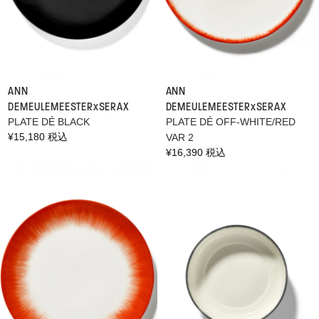
ANN
ANN
DEMEULEMEESTER×SERAX
DEMEULEMEESTER×SERAX
PLATE DÉ BLACK
PLATE DÉ OFF-WHITE/RED
通
¥15,180 税込
VAR 2
常
通
¥16,390 税込
価
常
格
価
格