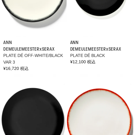
ANN
ANN
DEMEULEMEESTER×SERAX
DEMEULEMEESTER×SERAX
PLATE DÉ OFF-WHITE/BLACK
PLATE DÉ BLACK
通
¥12,100 税込
VAR 3
常
通
¥16,720 税込
価
常
格
価
格