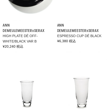
ANN
ANN
DEMEULEMEESTER×SERAX
DEMEULEMEESTER×SERAX
HIGH PLATE DÉ OFF-
ESPRESSO CUP DÉ BLACK
通
¥6,380 税込
WHITE/BLACK VAR B
常
通
¥20,240 税込
価
常
格
価
格
BRAND LIST
ITEM LIST
OFFICIAL SITE
+
CONTACT