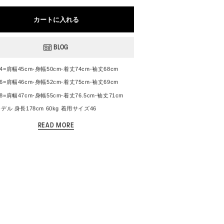
売
売
売
ー
ン
り
り
り
シ
は
切
切
切
ョ
売
カートに入れる
れ
れ
れ
ン
り
て
て
て
は
切
い
い
い
売
れ
る
る
る
り
て
BLOG
か
か
か
切
い
販
販
販
れ
る
売
売
売
て
か
で
で
で
い
: 44=肩幅45cm-身幅50cm-着丈74cm-袖丈68cm
販
き
き
き
る
売
ま
ま
ま
か
46=
肩幅46cm-身幅52cm-着丈75cm-袖丈69cm
で
せ
せ
せ
販
き
ん
ん
ん
売
48=
肩幅47cm-身幅55cm-着丈76.5cm-袖丈71cm
ま
で
せ
き
ル 身長178cm 60kg 着用サイズ46
ん
ま
せ
は平置きの状態で採寸しております。
ん
性のある素材は伸ばさない状態で測っております
用時のイメージは体形によって異なる事もありま
ンドや、生地感、シーズンによって若干異なる場合
ます。 採寸値を記載しておりますが、あくまで参考
としてお考えください。
の関係で写真とは少し色の違いが生じる事もありま
ES ONLINE ITEM BLOG