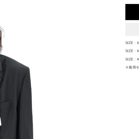
SIZE 
SIZE : 
SIZE : 
※着用モデ
※採寸
Y
※伸縮
が、着
す。
DE
※ブラ
もあり
サイズ
※照明
す。
HU