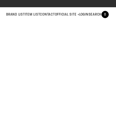
BRAND LIST
ITEM LIST
CONTACT
OFFICIAL SITE
LOGIN
SEARCH
0
+