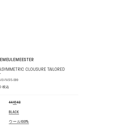
DEMEULEMEESTER
ASYMMETRIC CLOUSURE TAILORED
T
A10-FA515-099
00 税込
バ
バ
バ
44
46
48
リ
リ
リ
エ
エ
エ
バ
BLACK
ー
ー
ー
リ
シ
シ
シ
エ
ョ
ョ
ョ
バ
ウール100%
ー
ン
ン
ン
リ
シ
は
は
は
エ
ョ