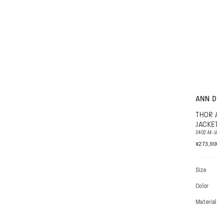
+
ANN 
THOR 
JACKE
2402-M-J
通
¥273,9
常
価
格
Size
Color
Material