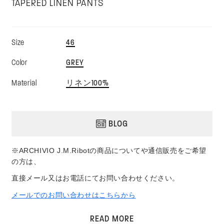
TAPERED LINEN PANTS
バ
46
Size
リ
エ
バ
GREY
Color
ー
リ
シ
エ
ョ
バ
リネン100%
Material
ー
ン
リ
シ
は
エ
ョ
売
ー
ン
り
シ
は
切
ョ
BLOG
売
れ
ン
り
て
は
切
い
売
れ
※ARCHIVIO J.M.Ribotの商品について
や通信販売をご希望
る
り
て
か
切
の方は、
い
販
れ
る
売
て
直接メール又はお電話にてお問い合わせください。
か
で
い
販
き
る
メールでのお問い合わせはこちらから
売
ま
か
で
せ
販
き
ん
SIZE:46=ウエスト42cm-股上31cm-股下71cm-わたり幅
売
ま