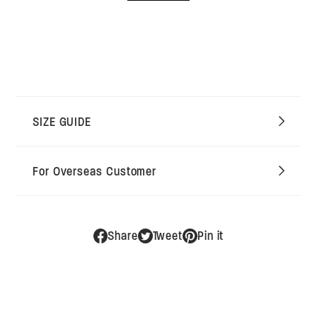
で
31cm-裾幅20cm-総丈96cm
せ
き
ん
BRAND LIST
ま
せ
※着用モデル 身長175cm 体重63kg 着用サイズ46
ITEM LIST
ん
OFFICIAL SITE
+
※採寸は平置きの状態で採寸しております。
CONTACT
※伸縮性のある素材は伸ばさない状態で測っておりますが、
着用時のイメージは体形によって異なる事もあります。
SIZE GUIDE
LOGIN
※ブランドや、生地感、シーズンによって若干異なる場合も
SEARCH
あります。
For Overseas Customer
採寸値を記載しておりますが、あくまで参考サイズとしてお
考えください。
PRIVACY POLICY
※照明の関係で写真とは少し色の違いが生じる事もありま
Share
Tweet
Pin it
SHOPPING GUIDE
す。
OVERSEAS
HUES ONLINE ITEM BLOG
Check Out The Blog For More Information.
ご覧いただいている商品の詳細はこちらをご覧ください