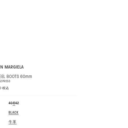
N MARGIELA
HEEL BOOTS 60mm
32PR058
00 税込
バ
バ
バ
40
41
42
リ
リ
リ
エ
エ
エ
バ
BLACK
ー
ー
ー
リ
シ
シ
シ
エ
ョ
ョ
ョ
バ
牛革
ー
ン
ン
ン
リ
シ