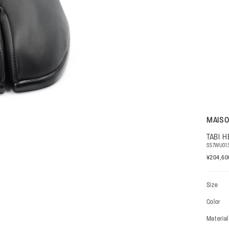
+
MAISO
TABI 
S57WU01
通
¥204,6
常
価
格
Size
Color
Material