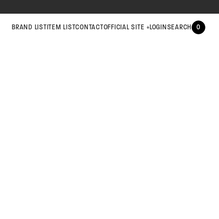
BRAND LIST
ITEM LIST
CONTACT
OFFICIAL SITE
LOGIN
SEARCH
0
+