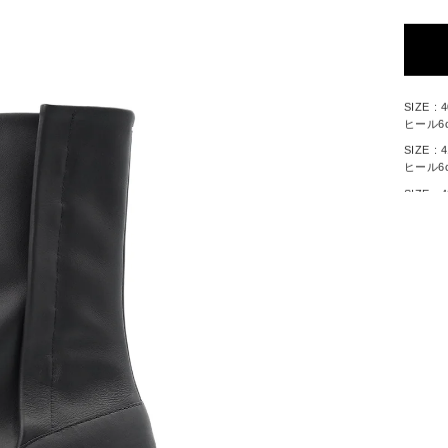
SIZE 
ヒール6
SIZE 
ヒール6
SIZE 
ヒール6
※採寸
※伸縮
Y
が、着
す。
※ブラ
DE
もござ
として
※照明
す。