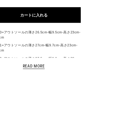
は
は
は
エ
ョ
売
売
売
ー
ン
り
り
り
シ
は
切
切
切
ョ
売
カートに入れる
れ
れ
れ
ン
り
て
て
て
は
切
い
い
い
売
れ
る
る
る
り
て
か
か
か
切
: 40=アウトソールの薄さ26.5cm-幅9.5cm-高さ23cm-
い
販
販
販
れ
cm
る
売
売
売
て
か
で
で
で
い
: 41=アウトソールの薄さ27cm-幅9.7cm-高さ23cm-
販
き
き
き
る
売
cm
ま
ま
ま
か
で
せ
せ
せ
販
き
: 42=アウトソールの薄さ27.5cm-幅9.9cm-高さ23cm-
ん
ん
ん
売
ま
で
cm
せ
き
ん
ま
は平置きの状態で採寸しております。
せ
ん
性のある素材は伸ばさない状態で測っております
用時のイメージは体型によって異なる場合もありま
ンドや、生地感、シーズンによって若干異なる場合
います。 採寸値を記載しておりますが、目安サイズ
お考えください。
の関係で写真とは少し色の違いがある事もありま