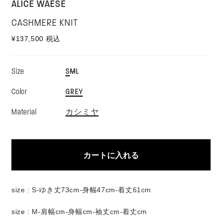
ALICE WAESE
CASHMERE KNIT
通
¥137,500 税込
常
価
格
バ
バ
バ
S
M
L
Size
リ
リ
リ
エ
エ
エ
バ
GREY
Color
ー
ー
ー
リ
シ
シ
シ
エ
ョ
ョ
ョ
バ
カシミヤ
Material
ー
ン
ン
ン
リ
シ
は
は
は
エ
ョ
売
売
売
ー
ン
り
り
り
シ
は
切
切
切
ョ
売
カートに入れる
れ
れ
れ
ン
り
て
て
て
は
切
い
い
い
売
れ
る
る
る
り
て
か
か
か
切
size : S-ゆき丈73cm-
身幅47cm-着丈61cm
い
販
販
販
れ
る
売
売
売
て
か
size : M-
肩幅cm-身幅cm-袖丈cm-着丈cm
で
で
で
い
販
き
き
き