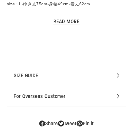
る
売
ま
ま
ま
size : L-ゆき丈
75cm-身幅49cm-着丈62cm
か
で
せ
せ
せ
販
き
ん
ん
ん
売
ま
※着用モデル 身長175cm 体重63kg 着用サイズL
で
せ
BRAND LIST
き
ん
ま
ITEM LIST
※採寸は平置きの状態で採寸しております。
せ
OFFICIAL SITE
+
ん
※伸縮性のある素材は伸ばさない状態で測っておりますが、
CONTACT
着用時のイメージは体形によって異なる事もあります。
※ブランドや、生地感、シーズンによって若干異なる場合も
あります。
LOGIN
SIZE GUIDE
採寸値を記載しておりますが、あくまで参考サイズとしてお
SEARCH
考えください。
For Overseas Customer
※照明の関係で写真とは少し色の違いが生じる事もありま
す。
PRIVACY POLICY
SHOPPING GUIDE
OVERSEAS
Share
Tweet
Pin it